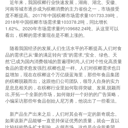
近年来，我国槟榔行业快速发展，湖南、湖北、安徽、
河南等城市逐步成为槟榔消费的主力省份之一，市场接受
度不断提高。2017年中国槟榔市场需求量101733.39吨，
2018年中国槟榔市场需求量103378.2吨，同比增长
1.62%。2020年市场需求量约109682.24吨。从这里可以
看出，槟榔的需求量现在是不断上涨的。
随着我国经济的发展,人们生活水平的不断提高,人们对食
品的需求已从“量的满足转向“质”的需求,“安全、绿色、天
然”已成为国内消费领域的普遍理时尚,人们对个性化高质量
食品的需求愈发强烈,槟榔也是一样。人们对槟榔需求也日
益增加，现在在槟榔这个万亿级蓝海里，那些年食品集团
的槟榔脱颖而出，这跟他们公司团队，领导人自身的实力
是息息相关的，在槟榔行业里如何取得突破、发展,脱颖而
出,开拓一个全新的市场，如何做好一个好的的广告策略，
小编采访那些年食品创始人尼万勇，他说出了一些看法。
新产品生产出来之后，人们对其会有一定的新奇观念。
如果该新产品能够一直坚持保证优秀的质量，就会一直以
比较好的势头扩大影响，占领市场。这也是企业所希望